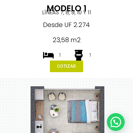
MODELO 1
LÍNEAS 7, 8, 9, 10 Y 11
Desde UF 2.274
23,58 m2
1
1
COTIZAR